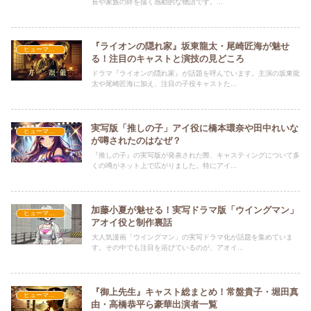
長や家族の絆を描く感動的な物語です。...
『ライオンの隠れ家』坂東龍太・尾崎匠海が魅せ
ヒューマン・学園
る！注目のキャストと演技の見どころ
ドラマ『ライオンの隠れ家』が話題を呼んでいます。主演の坂東龍
太や尾崎匠海に加え、注目の子役キャストた...
実写版「推しの子」アイ役に橋本環奈や田中れいな
ヒューマン・学園
が噂されたのはなぜ？
『推しの子』の実写版が発表された際、キャスティングについて多
くの噂がネット上で広がりました。特にアイ...
加藤小夏が魅せる！実写ドラマ版「ウイングマン」
ヒューマン・学園
アオイ役と制作裏話
大人気漫画「ウイングマン」の実写ドラマ化が話題を集めていま
す。その中でも注目を浴びているのが、アオイ...
『御上先生』キャスト総まとめ！常盤貴子・堀田真
ヒューマン・学園
由・高橋恭平ら豪華出演者一覧