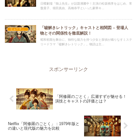
日曜劇場『御上先生』が話題沸騰中！主演の松坂桃李をはじめ、常
盤貴子、堀田真由、高橋恭平といった豪華キ...
「嘘解きレトリック」キャストと相関図 – 登場人
ヒューマン・学園
物とその関係性を徹底解説！
昭和初期を舞台に、独特な能力を持つ少女と探偵が織りなすミステ
リードラマ「嘘解きレトリック」。物語は主...
スポンサーリンク
「阿修羅のごとく」広瀬すずが魅せる！
演技とキャストの評価とは？
Netflix「阿修羅のごとく」：1979年版と
の違いと現代版の魅力を比較