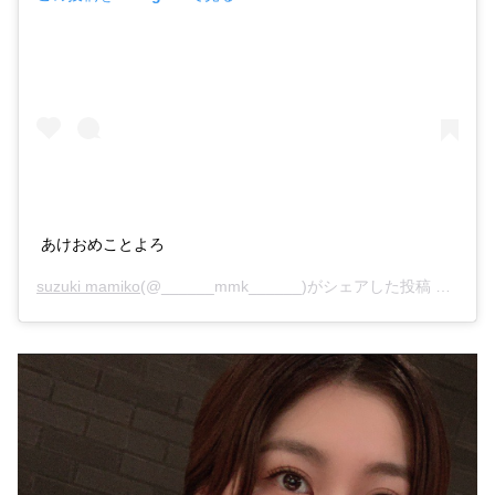
あけおめことよろ
suzuki mamiko
(@______mmk______)がシェアした投稿 –
2018