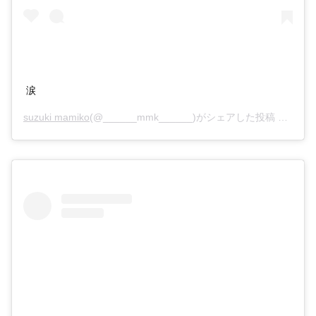
涙
suzuki mamiko
(@______mmk______)がシェアした投稿 –
2019