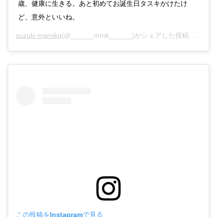
歳、健康に生きる。あと初めてお誕生日タスキかけたけ
ど、意外といいね。
suzuki mamiko
(@______mmk______)がシェアした投稿 –
2019
この投稿をInstagramで見る