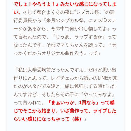
でしょ！やろうよ！』みたいな感じになってしま
い。
そして都合よくその夜に“シブカル祭。”の実
行委員長から『来月のシブカル祭。に
ミスiDステ
ージがあるから、その中で何か出し物してよ
』っ
て言われたので、『じゃあ、ラップするか』って
なったんです。それでマミちゃんを誘って、『せ
っかくだからオリジナル曲作ろう』って」
「私は大学受験前だったんですよ。だけど思い出
作りにと思って。レイチェルから誘いのLINEが来
たのがスタバで友達と一緒に勉強してる時だった
んですけど、そしたらその子に『やってみなよ』
って言われて。
『
まぁいっか、1回なら
』って感
じでそこから始まり、いざ曲作って、
ライブした
らいい感じになっちゃって（笑）
」