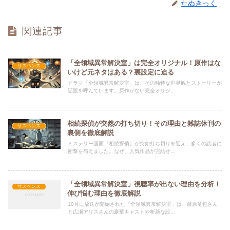
たぬきっく
関連記事
「全領域異常解決室」は完全オリジナル！原作はな
サスペンス
いけど元ネタはある？裏設定に迫る
ドラマ「全領域異常解決室」は、その独特な世界観とストーリーが
話題を呼んでいます。原作がない完全オリジ...
相続探偵が突然の打ち切り！その理由と雑誌休刊の
サスペンス
裏側を徹底解説
ミステリー漫画『相続探偵』が突如打ち切りを迎え、多くの読者に
衝撃を与えました。なぜ、人気作品が完結せ...
「全領域異常解決室」視聴率が出ない理由を分析！
サスペンス
伸び悩む理由を徹底解説
10月に放送が開始された「全領域異常解決室」は、藤原竜也さん
と広瀬アリスさんの豪華キャストや斬新な設...