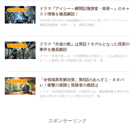
ドラマ『アイシー～瞬間記憶捜査・柊班～』のキャ
サスペンス
スト情報を徹底解説！
2025年1月21日から放送開始のフジテレビ系ドラマ『アイシー～
瞬間記憶捜査・柊班～』は、瞬間記憶能...
ドラマ『外道の歌』は実話？モデルとなった現実の
サスペンス
事件を徹底解説
ドラマ『外道の歌』は、その衝撃的な内容から「これは実話なの
か？」と疑問に思う視聴者が多い作品です。特...
「全領域異常解決室」第8話のあらすじ・ネタバ
サスペンス
レ！衝撃の展開と視聴者の感想は
ドラマ「全領域異常解決室」の第8話では、連続餓死殺人事件や月
読命に隠された謎がついに明かされます。物...
スポンサーリンク