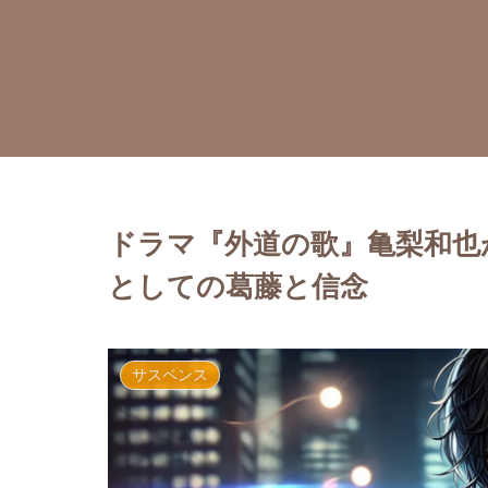
ドラマ『外道の歌』亀梨和也
としての葛藤と信念
サスペンス