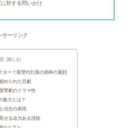
質に対する問いかけ
ンサーリンク
次
クター？復讐代行屋の相棒の素顔
秘められた悲劇
復讐劇のドラマ性
の魅力とは？
と信念の表現
見せる迫力ある演技
讐のリアル