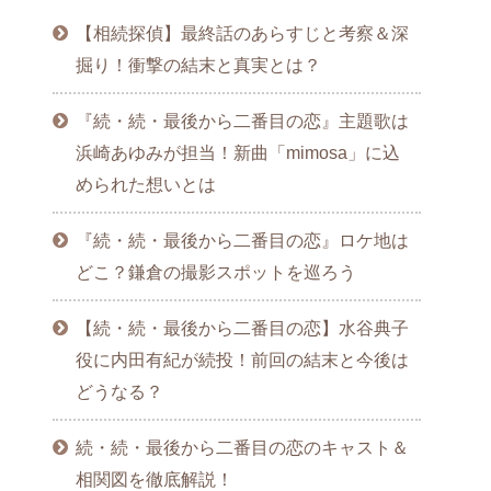
【相続探偵】最終話のあらすじと考察＆深
掘り！衝撃の結末と真実とは？
『続・続・最後から二番目の恋』主題歌は
浜崎あゆみが担当！新曲「mimosa」に込
められた想いとは
『続・続・最後から二番目の恋』ロケ地は
どこ？鎌倉の撮影スポットを巡ろう
【続・続・最後から二番目の恋】水谷典子
役に内田有紀が続投！前回の結末と今後は
どうなる？
続・続・最後から二番目の恋のキャスト＆
相関図を徹底解説！