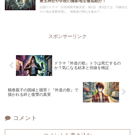
豊玉神社や学校の撮影地を徹底紹介！
話題のドラマ『全領域異常解決室』第2話・第3話では、印象的な
ロケ地が多数登場し、視聴者の関心を集めて...
スポンサーリンク
ドラマ『外道の歌』トラは死亡するの
か？気になる結末と伏線を検証
鶴巻親子の因縁と贖罪！『外道の歌』で
描かれる絆と復讐の真実
コメント