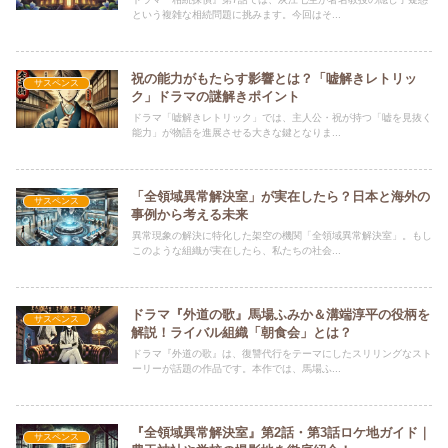
という複雑な相続問題に挑みます。今回はそ...
祝の能力がもたらす影響とは？「嘘解きレトリッ
サスペンス
ク」ドラマの謎解きポイント
ドラマ「嘘解きレトリック」では、主人公・祝が持つ「嘘を見抜く
能力」が物語を進展させる大きな鍵となりま...
「全領域異常解決室」が実在したら？日本と海外の
サスペンス
事例から考える未来
異常現象の解決に特化した架空の機関「全領域異常解決室」。もし
このような組織が実在したら、私たちの社会...
ドラマ『外道の歌』馬場ふみか＆溝端淳平の役柄を
サスペンス
解説！ライバル組織「朝食会」とは？
ドラマ『外道の歌』は、復讐代行をテーマにしたスリリングなスト
ーリーが話題の作品です。本作では、馬場ふ...
『全領域異常解決室』第2話・第3話ロケ地ガイド｜
サスペンス