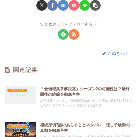
たぬきっくをフォローする
たぬきっく
関連記事
「全領域異常解決室」シーズン2の可能性は？最終
サスペンス
回後の続編を徹底考察
話題沸騰中のドラマ『全領域異常解決室』が感動の最終回を迎えま
したが、そのラストシーンや残された謎が続...
相続探偵7話のあらすじとネタバレ｜隠し子騒動の
サスペンス
真相を徹底考察！
ドラマ『相続探偵』第7話では、灰江七生が著名教授の隠し子疑惑