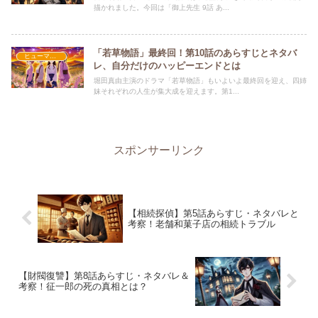
描かれました。今回は「御上先生 9話 あ...
「若草物語」最終回！第10話のあらすじとネタバ
ヒューマン・学園
レ、自分だけのハッピーエンドとは
堀田真由主演のドラマ「若草物語」もいよいよ最終回を迎え、四姉
妹それぞれの人生が集大成を迎えます。第1...
スポンサーリンク
【相続探偵】第5話あらすじ・ネタバレと
考察！老舗和菓子店の相続トラブル
【財閥復讐】第8話あらすじ・ネタバレ＆
考察！征一郎の死の真相とは？