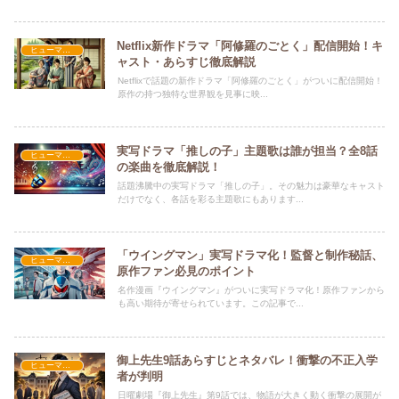
Netflix新作ドラマ「阿修羅のごとく」配信開始！キ
ヒューマン・学園
ャスト・あらすじ徹底解説
Netflixで話題の新作ドラマ「阿修羅のごとく」がついに配信開始！
原作の持つ独特な世界観を見事に映...
実写ドラマ「推しの子」主題歌は誰が担当？全8話
ヒューマン・学園
の楽曲を徹底解説！
話題沸騰中の実写ドラマ「推しの子」。その魅力は豪華なキャスト
だけでなく、各話を彩る主題歌にもあります...
「ウイングマン」実写ドラマ化！監督と制作秘話、
ヒューマン・学園
原作ファン必見のポイント
名作漫画『ウイングマン』がついに実写ドラマ化！原作ファンから
も高い期待が寄せられています。この記事で...
御上先生9話あらすじとネタバレ！衝撃の不正入学
ヒューマン・学園
者が判明
日曜劇場『御上先生』第9話では、物語が大きく動く衝撃の展開が