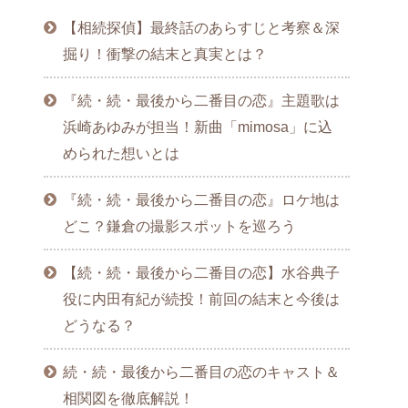
【相続探偵】最終話のあらすじと考察＆深
掘り！衝撃の結末と真実とは？
『続・続・最後から二番目の恋』主題歌は
浜崎あゆみが担当！新曲「mimosa」に込
められた想いとは
『続・続・最後から二番目の恋』ロケ地は
どこ？鎌倉の撮影スポットを巡ろう
【続・続・最後から二番目の恋】水谷典子
役に内田有紀が続投！前回の結末と今後は
どうなる？
続・続・最後から二番目の恋のキャスト＆
相関図を徹底解説！