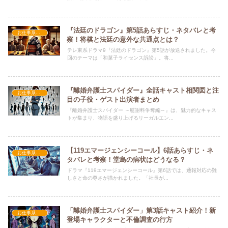
『法廷のドラゴン』第5話あらすじ・ネタバレと考
お仕事系ドラマ
察！将棋と法廷の意外な共通点とは？
テレ東系ドラマ9『法廷のドラゴン』第5話が放送されました。今
回のテーマは「和菓子ライセンス訴訟」。将...
『離婚弁護士スパイダー』全話キャスト相関図と注
お仕事系ドラマ
目の子役・ゲスト出演者まとめ
『離婚弁護士スパイダー ～慰謝料争奪編～』は、魅力的なキャス
トが集まり、物語を盛り上げるリーガルエン...
【119エマージェンシーコール】6話あらすじ・ネ
お仕事系ドラマ
タバレと考察！堂島の病状はどうなる？
ドラマ『119エマージェンシーコール』第6話では、通報対応の難
しさと命の尊さが描かれました。「社長が...
「離婚弁護士スパイダー」第3話キャスト紹介！新
お仕事系ドラマ
登場キャラクターと不倫調査の行方