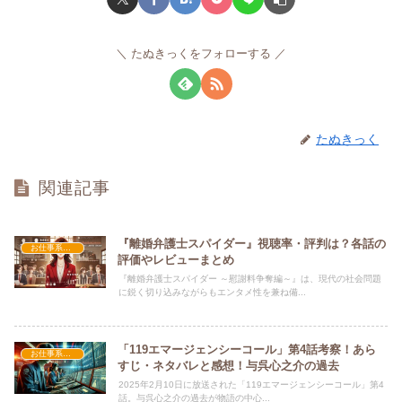
たぬきっくをフォローする
たぬきっく
関連記事
『離婚弁護士スパイダー』視聴率・評判は？各話の
お仕事系ドラマ
評価やレビューまとめ
『離婚弁護士スパイダー ～慰謝料争奪編～』は、現代の社会問題
に鋭く切り込みながらもエンタメ性を兼ね備...
「119エマージェンシーコール」第4話考察！あら
お仕事系ドラマ
すじ・ネタバレと感想！与呉心之介の過去
2025年2月10日に放送された「119エマージェンシーコール」第4
話。与呉心之介の過去が物語の中心...