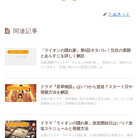
たぬきっく
関連記事
「ライオンの隠れ家」第6話ネタバレ！注目の展開
ヒューマン・学園
とあらすじを詳しく解説
話題沸騰中のドラマ「ライオンの隠れ家」。第6話では、物語がさ
らに深まり、登場人物たちの思惑が交錯しま...
ドラマ『若草物語』はいつから放送？スタート日や
ヒューマン・学園
視聴方法を解説
注目の新ドラマ『若草物語 -恋する姉妹と恋せぬ私-』がいよいよ放
送開始されます！四姉妹が恋愛や家族の...
ドラマ「ライオンの隠れ家」放送開始日はいつ？放
ヒューマン・学園
送スケジュールと視聴方法
話題のドラマ「ライオンの隠れ家」の放送開始日が発表され、期待