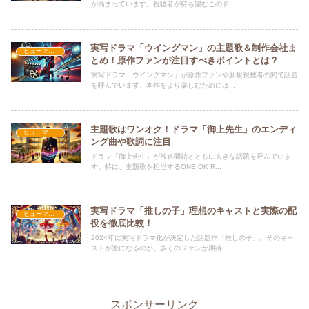
が高まっています。視聴者が待ち望むこのド...
実写ドラマ「ウイングマン」の主題歌＆制作会社ま
ヒューマン・学園
とめ！原作ファンが注目すべきポイントとは？
実写ドラマ「ウイングマン」が原作ファンや新規視聴者の間で話題
を呼んでいます。本作をより楽しむためには...
主題歌はワンオク！ドラマ「御上先生」のエンディ
ヒューマン・学園
ング曲や歌詞に注目
ドラマ『御上先生』が放送開始とともに大きな話題を呼んでいま
す。特に、主題歌を担当するONE OK R...
実写ドラマ「推しの子」理想のキャストと実際の配
ヒューマン・学園
役を徹底比較！
2024年に実写ドラマ化が決定した話題作「推しの子」。そのキャ
ストが誰になるのか、多くのファンが期待...
スポンサーリンク