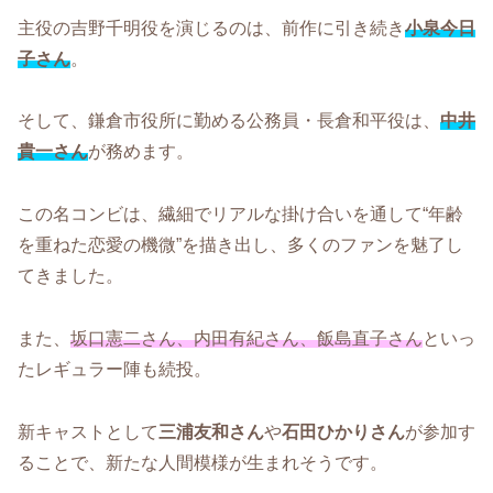
主役の吉野千明役を演じるのは、前作に引き続き
小泉今日
子さん
。
そして、鎌倉市役所に勤める公務員・長倉和平役は、
中井
貴一さん
が務めます。
この名コンビは、繊細でリアルな掛け合いを通して“年齢
を重ねた恋愛の機微”を描き出し、多くのファンを魅了し
てきました。
また、
坂口憲二さん、内田有紀さん、飯島直子さん
といっ
たレギュラー陣も続投。
新キャストとして
三浦友和さん
や
石田ひかりさん
が参加す
ることで、新たな人間模様が生まれそうです。