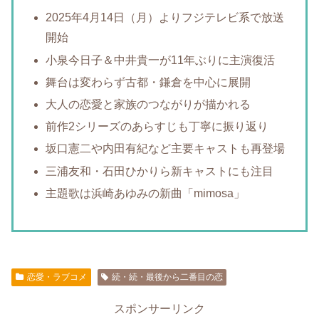
2025年4月14日（月）よりフジテレビ系で放送
開始
小泉今日子＆中井貴一が11年ぶりに主演復活
舞台は変わらず古都・鎌倉を中心に展開
大人の恋愛と家族のつながりが描かれる
前作2シリーズのあらすじも丁寧に振り返り
坂口憲二や内田有紀など主要キャストも再登場
三浦友和・石田ひかりら新キャストにも注目
主題歌は浜崎あゆみの新曲「mimosa」
恋愛・ラブコメ
続・続・最後から二番目の恋
スポンサーリンク