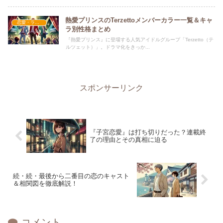
熱愛プリンスのTerzettoメンバーカラー一覧＆キャ
恋愛・ラブコメ
ラ別性格まとめ
『熱愛プリンス』に登場する人気アイドルグループ「Terzetto（テ
ルツェット）」。ドラマ化をきっか...
スポンサーリンク
『子宮恋愛』は打ち切りだった？連載終
了の理由とその真相に迫る
続・続・最後から二番目の恋のキャスト
＆相関図を徹底解説！
コメント