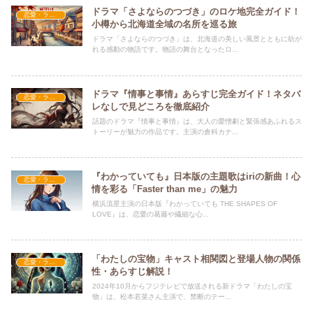
ドラマ「さよならのつづき」のロケ地完全ガイド！
恋愛・ラブコメ
小樽から北海道全域の名所を巡る旅
ドラマ「さよならのつづき」は、北海道の美しい風景とともに紡が
れる感動の物語です。物語の舞台となったロ...
ドラマ『情事と事情』あらすじ完全ガイド！ネタバ
恋愛・ラブコメ
レなしで見どころを徹底紹介
話題のドラマ『情事と事情』は、大人の愛憎劇と緊張感あふれるス
トーリーが魅力の作品です。主演の倉科カナ...
『わかっていても』日本版の主題歌はiriの新曲！心
恋愛・ラブコメ
情を彩る「Faster than me」の魅力
横浜流星主演の日本版『わかっていても THE SHAPES OF
LOVE』は、恋愛の葛藤や繊細な心...
「わたしの宝物」キャスト相関図と登場人物の関係
恋愛・ラブコメ
性・あらすじ解説！
2024年10月からフジテレビで放送される新ドラマ「わたしの宝
物」は、松本若菜さん主演で、禁断のテー...