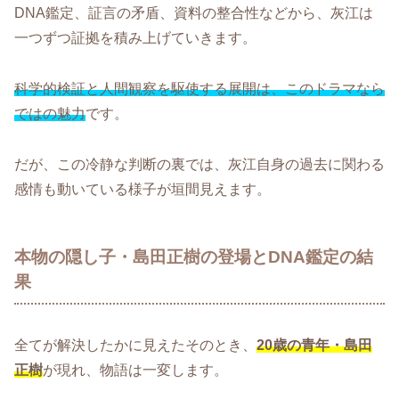
DNA鑑定、証言の矛盾、資料の整合性などから、灰江は
一つずつ証拠を積み上げていきます。
科学的検証と人間観察を駆使する展開は、このドラマなら
ではの魅力
です。
だが、この冷静な判断の裏では、灰江自身の過去に関わる
感情も動いている様子が垣間見えます。
本物の隠し子・島田正樹の登場とDNA鑑定の結
果
全てが解決したかに見えたそのとき、
20歳の青年・島田
正樹
が現れ、物語は一変します。