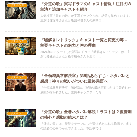
『外道の歌』実写ドラマのキャスト情報！注目のW
サスペンス
主演と追加キャストも紹介
人気漫画『外道の歌』が実写ドラマ化され、話題を集めています。
主演は窪塚洋介さんと亀梨和也さんの豪華コ...
『嘘解きレトリック』キャスト一覧と変更の噂 –
サスペンス
主要キャストの魅力と噂の理由
2024年にスタートした話題のドラマ『嘘解きレトリック』は、主
演に鈴鹿央士さんと松本穂香さんを迎え、...
「全領域異常解決室」第9話あらすじ・ネタバレと
サスペンス
感想！神々の戦いがついに最終局面へ
「全領域異常解決室」第9話は、物語の最終局面に向けて緊迫した
展開が描かれました。主要キャラクターたち...
『外道の歌』全巻ネタバレ解説！ラストは？復讐劇
サスペンス
の核心と感動の結末とは？
『外道の歌』は、復讐をテーマにした緊迫感あふれる物語で、多く
の読者の心をつかんできました。本記事では...