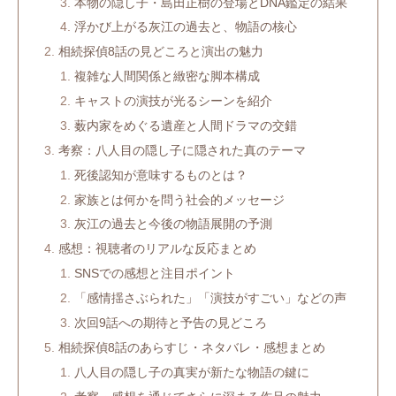
本物の隠し子・島田正樹の登場とDNA鑑定の結果
浮かび上がる灰江の過去と、物語の核心
相続探偵8話の見どころと演出の魅力
複雑な人間関係と緻密な脚本構成
キャストの演技が光るシーンを紹介
薮内家をめぐる遺産と人間ドラマの交錯
考察：八人目の隠し子に隠された真のテーマ
死後認知が意味するものとは？
家族とは何かを問う社会的メッセージ
灰江の過去と今後の物語展開の予測
感想：視聴者のリアルな反応まとめ
SNSでの感想と注目ポイント
「感情揺さぶられた」「演技がすごい」などの声
次回9話への期待と予告の見どころ
相続探偵8話のあらすじ・ネタバレ・感想まとめ
八人目の隠し子の真実が新たな物語の鍵に