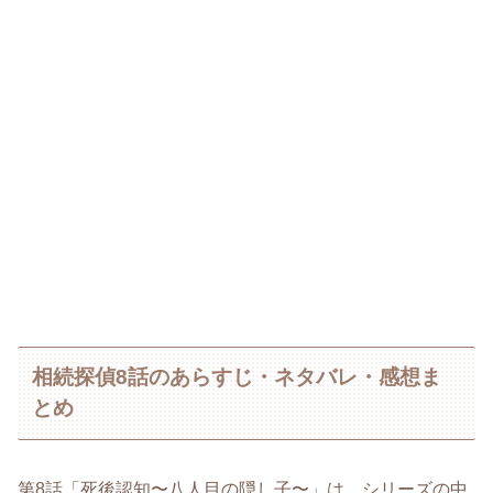
相続探偵8話のあらすじ・ネタバレ・感想ま
とめ
第8話「死後認知〜八人目の隠し子〜」は、シリーズの中