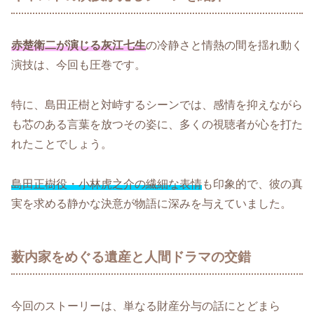
赤楚衛二が演じる灰江七生
の冷静さと情熱の間を揺れ動く
演技は、今回も圧巻です。
特に、島田正樹と対峙するシーンでは、感情を抑えながら
も芯のある言葉を放つその姿に、多くの視聴者が心を打た
れたことでしょう。
島田正樹役・小林虎之介の繊細な表情
も印象的で、彼の真
実を求める静かな決意が物語に深みを与えていました。
薮内家をめぐる遺産と人間ドラマの交錯
今回のストーリーは、単なる財産分与の話にとどまら