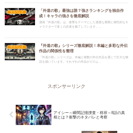
「外道の歌」最強は誰？強さランキングを独自作
サスペンス
成！キャラの強さを徹底解説
漫画『外道の歌』は、復讐をテーマにした過激な展開と個性的なキ
ャラクターで多くの読者を魅了しています。...
『外道の歌』シリーズ徹底解説！本編と多彩な外伝
サスペンス
作品の関係性を整理
『外道の歌』シリーズは、本編と複数の外伝作品を通じて壮大な物
語を描いています。それぞれの作品がどのよ...
スポンサーリンク
アイシー～瞬間記憶捜査・柊班～8話の真
相とは？衝撃のネタバレと考察