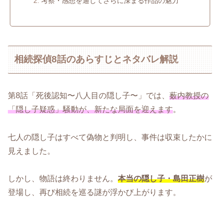
考察・感想を通じてさらに深まる作品の魅力
相続探偵8話のあらすじとネタバレ解説
第8話「死後認知〜八人目の隠し子〜」では、
薮内教授の
「隠し子疑惑」騒動が、新たな局面を迎えます
。
七人の隠し子はすべて偽物と判明し、事件は収束したかに
見えました。
しかし、物語は終わりません。
本当の隠し子・島田正樹
が
登場し、再び相続を巡る謎が浮かび上がります。