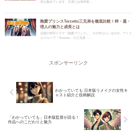
目を集めています。主演には有村架...
熱愛プリンスTerzetto三兄弟を徹底比較！梓・遥・
恋愛・ラブコメ
理人の魅力と成長とは
話題の実写ドラマ『熱愛プリンス』。その中心にいるのが、アイド
ルグループ「Terzetto」の三兄弟・...
スポンサーリンク
わかっていても 日本版リメイクの女性キ
ャスト紹介と役柄解説
「わかっていても」日本版監督が語る！
作品へのこだわりと魅力