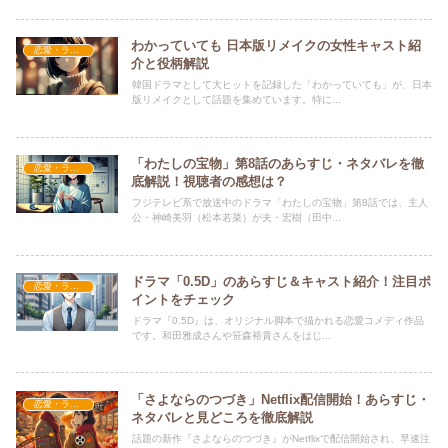
わかっていても 日本版リメイクの女性キャスト紹
恋愛・ラブコメ
介と役柄解説
韓国ドラマとして大ヒットを記録した「わかっていても」が、日本
版リメイクとして話題を集めています。特に...
「わたしの宝物」第8話のあらすじ・ネタバレを徹
恋愛・ラブコメ
底解説！視聴者の感想は？
フジテレビ系で放送中のドラマ「わたしの宝物」第8話では、主人
公・神崎美羽（松本若菜）が夫・宏樹（田中...
ドラマ「0.5D」のあらすじ＆キャスト紹介！注目ポ
恋愛・ラブコメ
イントをチェック
ドラマ『0.5D』は、オリジナル脚本で描かれる恋愛コメディ作品
です。和田雅成さんや笹森裕貴さんをはじ...
「さよならのつづき」Netflix配信開始！あらすじ・
恋愛・ラブコメ
ネタバレと見どころを徹底解説
話題の新作『さよならのつづき』がNetflixで配信開始され、早速注