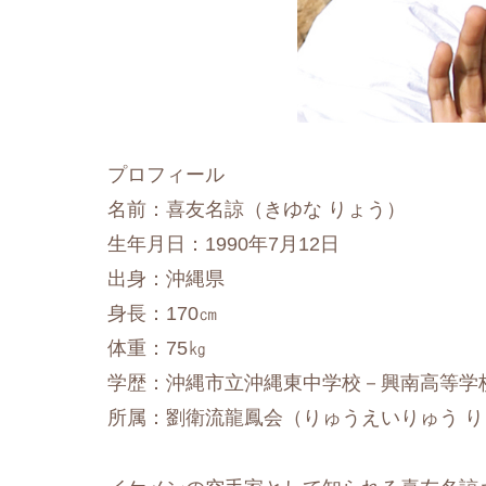
プロフィール
名前：喜友名諒（きゆな りょう）
生年月日：1990年7月12日
出身：沖縄県
身長：170㎝
体重：75㎏
学歴：
沖縄市立沖縄東中学校－
興南高等学
所属：劉衛流龍鳳会（りゅうえいりゅう 