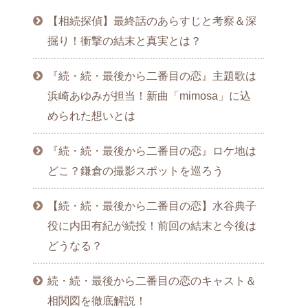
【相続探偵】最終話のあらすじと考察＆深
掘り！衝撃の結末と真実とは？
『続・続・最後から二番目の恋』主題歌は
浜崎あゆみが担当！新曲「mimosa」に込
められた想いとは
『続・続・最後から二番目の恋』ロケ地は
どこ？鎌倉の撮影スポットを巡ろう
【続・続・最後から二番目の恋】水谷典子
役に内田有紀が続投！前回の結末と今後は
どうなる？
続・続・最後から二番目の恋のキャスト＆
相関図を徹底解説！