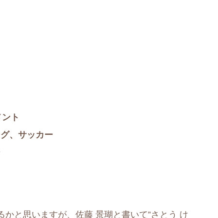
メント
ング、サッカー
ー
かと思いますが、佐藤 景瑚と書いて”さとう け