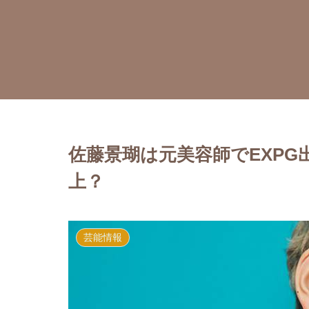
佐藤景瑚は元美容師でEXP
上？
芸能情報