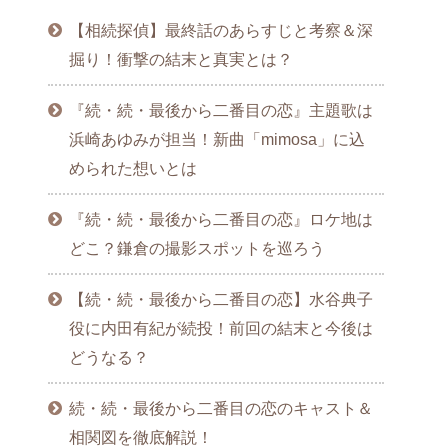
【相続探偵】最終話のあらすじと考察＆深
掘り！衝撃の結末と真実とは？
『続・続・最後から二番目の恋』主題歌は
浜崎あゆみが担当！新曲「mimosa」に込
められた想いとは
『続・続・最後から二番目の恋』ロケ地は
どこ？鎌倉の撮影スポットを巡ろう
【続・続・最後から二番目の恋】水谷典子
役に内田有紀が続投！前回の結末と今後は
どうなる？
続・続・最後から二番目の恋のキャスト＆
相関図を徹底解説！