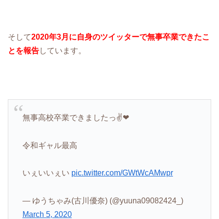
そして
2020年3月に自身のツイッターで無事卒業できたこ
とを報告
しています。
無事高校卒業できましたっ✌️❤
令和ギャル最高
いぇいいぇい
pic.twitter.com/GWtWcAMwpr
— ゆうちゃみ(古川優奈) (@yuuna09082424_)
March 5, 2020