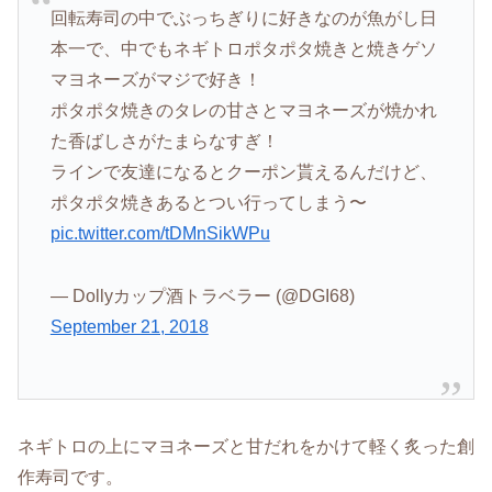
回転寿司の中でぶっちぎりに好きなのが魚がし日
本一で、中でもネギトロポタポタ焼きと焼きゲソ
マヨネーズがマジで好き！
ポタポタ焼きのタレの甘さとマヨネーズが焼かれ
た香ばしさがたまらなすぎ！
ラインで友達になるとクーポン貰えるんだけど、
ポタポタ焼きあるとつい行ってしまう〜
pic.twitter.com/tDMnSikWPu
— Dollyカップ酒トラベラー (@DGI68)
September 21, 2018
ネギトロの上にマヨネーズと甘だれをかけて軽く炙った創
作寿司です。