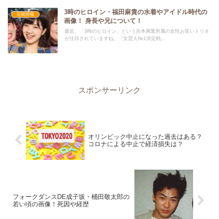
3時のヒロイン・福田麻貴の水着やアイドル時代の
芸能情報
画像！ 身長や兄について！
最近、「3時のヒロイン」という吉本興業所属の女性お笑いトリオ
が注目されていますね。『女芸人№1決定戦...
スポンサーリンク
オリンピック中止になった過去はある？
コロナによる中止で経済損失は？
フォークダンスDE成子坂・桶田敬太郎の
若い頃の画像！死因や経歴