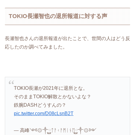
TOKIO長瀬智也の退所報道に対する声
長瀬智也さんの退所報道が出たことで、世間の人はどう反
応したのか調べてみました。
TOKIO長瀬が2021年に退所とな。
そのままTOKIO解散とかないよな？
鉄腕DASHどうすんの？
pic.twitter.com/D08cLsnB2T
— 高峰༺۞༒࿆ᛏᚨᚲᚨᛗᛁᚾᛖ࿆༒۞༻