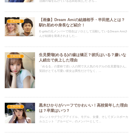
活躍の場を広げている志田彩良(しだ さら...
【画像】Dream Amiの結婚相手・半田悠人とは？
芸能情報
馴れ初めや身長など紹介！
E-girlsの元メンバーで現在はソロとして活動しているDream Amiさ
んが結婚を発表されました...
生見愛瑠(めるる)の歯は矯正？彼氏はいる？嫌いな
芸能情報
人続出で炎上した理由
「めるる」の愛称で若い人の間で大人気のモデルの生見愛瑠さん。
笑顔がとても可愛い彼女は異性だけでなく、...
黒木ひかりがハーフでかわいい！高校留年した理由
芸能情報
は？卒業はいつ？
タレントやグラビアアイドル、モデル、女優、そしてダンスボーカ
ルユニット「グルービー」のメンバーとして...