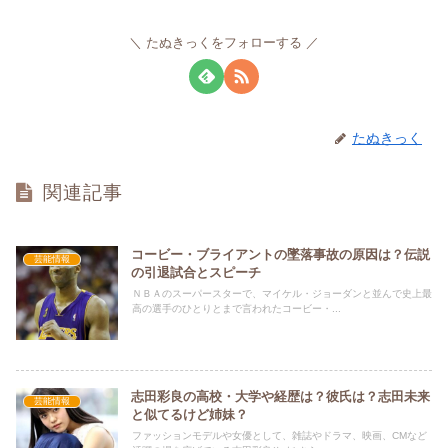
たぬきっくをフォローする
たぬきっく
関連記事
コービー・ブライアントの墜落事故の原因は？伝説
芸能情報
の引退試合とスピーチ
ＮＢＡのスーパースターで、マイケル・ジョーダンと並んで史上最
高の選手のひとりとまで言われたコービー・...
志田彩良の高校・大学や経歴は？彼氏は？志田未来
芸能情報
と似てるけど姉妹？
ファッションモデルや女優として、雑誌やドラマ、映画、CMなど